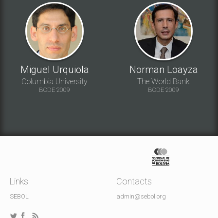
Miguel Urquiola
Norman Loayza
Columbia University
The World Bank
BCDE 2009
BCDE 2009
Links
Contacts
SEBOL
admin@sebol.org