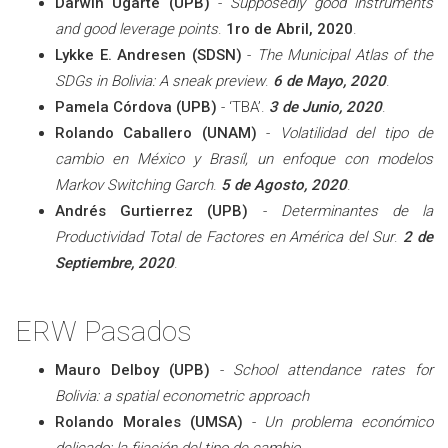
Darwin Ugarte (UPB)
-
Supposedly good instruments
and good leverage points
.
1ro de Abril, 2020
.
Lykke E. Andresen (SDSN)
-
The Municipal Atlas of the
SDGs in Bolivia: A sneak preview
.
6 de Mayo, 2020
.
Pamela Córdova (UPB)
- ‘TBA’.
3 de Junio, 2020
.
Rolando Caballero (UNAM)
-
Volatilidad del tipo de
cambio en México y Brasíl, un enfoque con modelos
Markov Switching Garch
.
5 de Agosto, 2020
.
Andrés Gurtierrez (UPB)
-
Determinantes de la
Productividad Total de Factores en América del Sur
.
2 de
Septiembre, 2020
.
ERW Pasados
Mauro Delboy (UPB)
-
School attendance rates for
Bolivia: a spatial econometric approach
Rolando Morales (UMSA)
-
Un problema económico