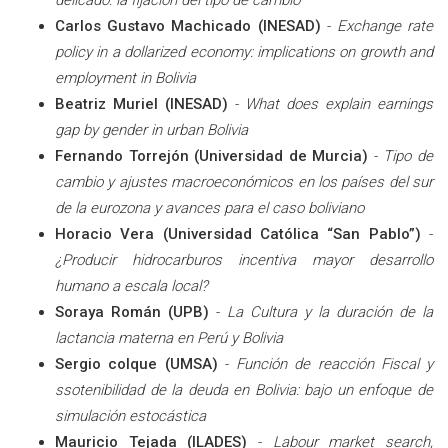
delicado: la fijación del tipo de cambio
Carlos Gustavo Machicado (INESAD)
-
Exchange rate
policy in a dollarized economy: implications on growth and
employment in Bolivia
Beatriz Muriel (INESAD)
-
What does explain earnings
gap by gender in urban Bolivia
Fernando Torrejón (Universidad de Murcia)
-
Tipo de
cambio y ajustes macroeconómicos en los países del sur
de la eurozona y avances para el caso boliviano
Horacio Vera (Universidad Católica “San Pablo”)
-
¿Producir hidrocarburos incentiva mayor desarrollo
humano a escala local?
Soraya Román (UPB)
-
La Cultura y la duración de la
lactancia materna en Perú y Bolivia
Sergio colque (UMSA)
-
Función de reacción Fiscal y
ssotenibilidad de la deuda en Bolivia: bajo un enfoque de
simulación estocástica
Mauricio Tejada (ILADES)
-
Labour market search,