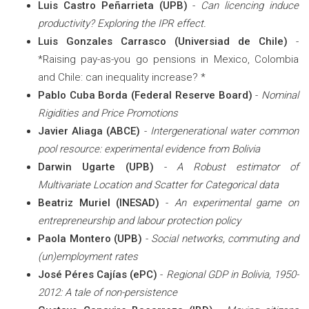
Luis Castro Peñarrieta (UPB)
-
Can licencing induce
productivity? Exploring the IPR effect.
Luis Gonzales Carrasco (Universiad de Chile)
-
*Raising pay-as-you go pensions in Mexico, Colombia
and Chile: can inequality increase? *
Pablo Cuba Borda (Federal Reserve Board)
-
Nominal
Rigidities and Price Promotions
Javier Aliaga (ABCE)
-
Intergenerational water common
pool resource: experimental evidence from Bolivia
Darwin Ugarte (UPB)
-
A Robust estimator of
Multivariate Location and Scatter for Categorical data
Beatriz Muriel (INESAD)
-
An experimental game on
entrepreneurship and labour protection policy
Paola Montero (UPB)
-
Social networks, commuting and
(un)employment rates
José Péres Cajías (ePC)
-
Regional GDP in Bolivia, 1950-
2012: A tale of non-persistence